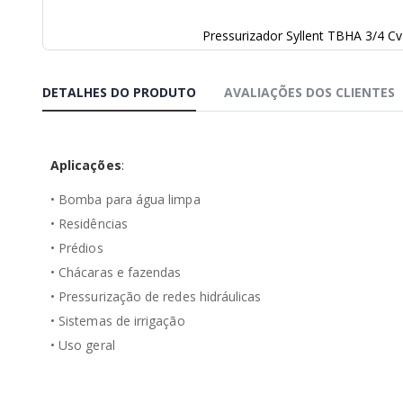
Pressurizador Syllent TBHA 3/4 Cv
Saltar
para
o
DETALHES DO PRODUTO
AVALIAÇÕES DOS CLIENTES
início
da
Galeria
de
Aplicações
:
imagens
• Bomba para água limpa
• Residências
• Prédios
• Chácaras e fazendas
• Pressurização de redes hidráulicas
• Sistemas de irrigação
• Uso geral