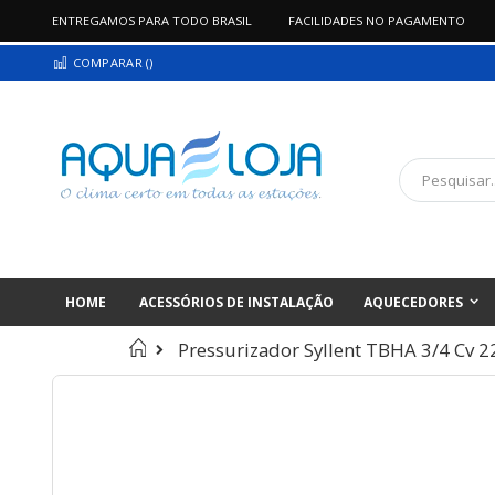
ENTREGAMOS PARA TODO BRASIL
FACILIDADES NO PAGAMENTO
Pular
COMPARAR (
)
para
o
conteúdo
Pesquisa
HOME
ACESSÓRIOS DE INSTALAÇÃO
AQUECEDORES
Início
Pressurizador Syllent TBHA 3/4 Cv 2
Pular
para
o
final
da
Galeria