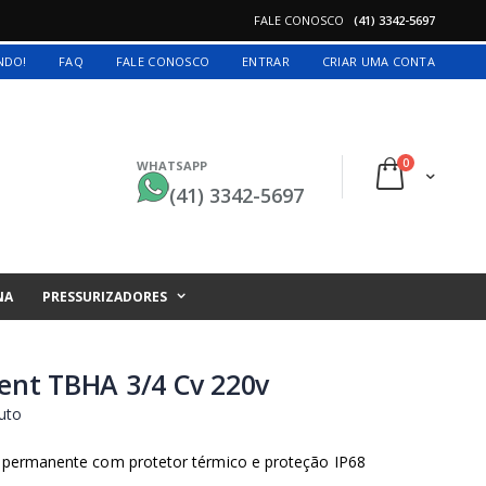
FALE CONOSCO
(41) 3342-5697
INDO!
FAQ
FALE CONOSCO
ENTRAR
CRIAR UMA CONTA
itens
0
WHATSAPP
Cart
(41) 3342-5697
NA
PRESSURIZADORES
lent TBHA 3/4 Cv 220v
uto
 permanente com protetor térmico e proteção IP68