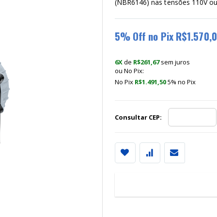
(NBR6146) nas tensões 110V o
5% Off no Pix R$1.570,
6X
de
R$261,67
sem juros
ou No Pix:
No Pix
R$1.491,50
5% no
Pix
Consultar CEP:
Em
1x
de
R$1.570,00
sem ju