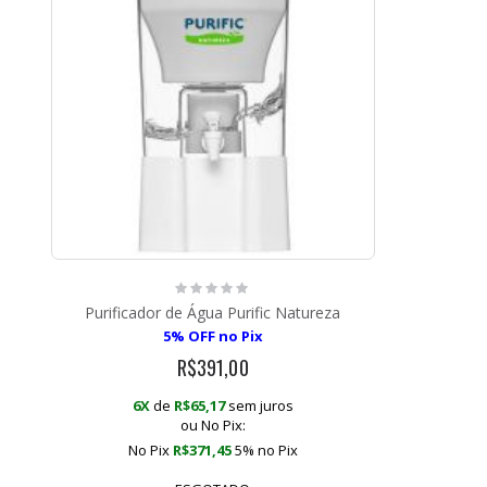
Rating:
0%
Purificador de Água Purific Natureza
5% OFF no Pix
R$391,00
6X
de
R$65,17
sem juros
ou No Pix:
No Pix
R$371,45
5% no
Pix