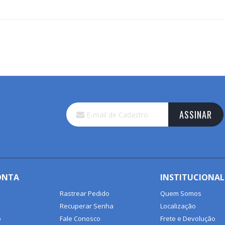
Inscreva-
ASSINAR
se
na
nossa
Newsletter:
ONTA
INSTITUCIONAL
Rastrear Pedido
Quem Somos
Recuperar Senha
Localização
o
Fale Conosco
Frete e Devolução