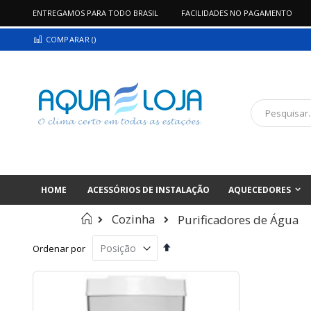
ENTREGAMOS PARA TODO BRASIL
FACILIDADES NO PAGAMENTO
Pular
COMPARAR (
)
para
o
conteúdo
Pesquisa
HOME
ACESSÓRIOS DE INSTALAÇÃO
AQUECEDORES
Início
Cozinha
Purificadores de Água
Definir
Ordenar por
Direção
Decrescente