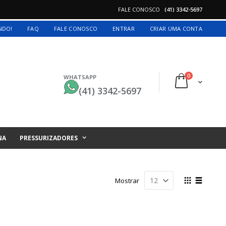
FALE CONOSCO
(41) 3342-5697
INDO!
FAQ
FALE CONOSCO
ENTRAR
CRIAR UMA CONTA
itens
0
WHATSAPP
Cart
(41) 3342-5697
NA
PRESSURIZADORES
Ver
Mostrar
como
Grade
Lista