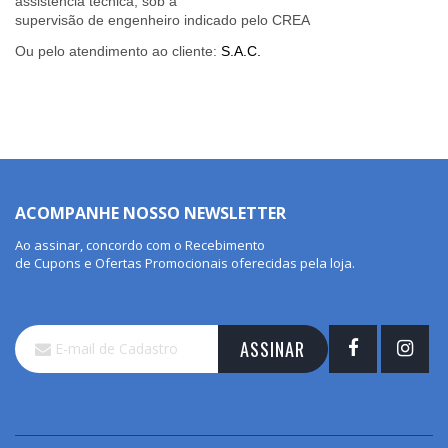
assistência técnica, sob a
supervisão de engenheiro indicado pelo CREA
Ou pelo atendimento ao cliente:
S.A.C.
ACOMPANHE NOSSO NEWSLETTER
Ao assinar, concordo com o Recebimento
de Cupons e Ofertas Promocionais oferecidas pela loja.
Inscreva-
ASSINAR
se
na
nossa
Newsletter: