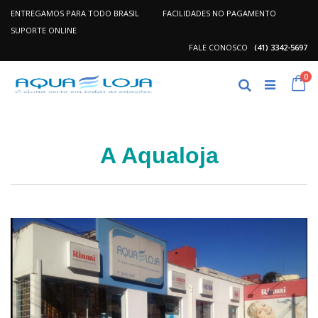
ENTREGAMOS PARA TODO BRASIL
FACILIDADES NO PAGAMENTO
SUPORTE ONLINE
FALE CONOSCO
(41) 3342-5697
Pular
it
0
para
Ca
Pesquisa
o
conteúdo
A Aqualoja