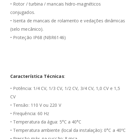
• Rotor / turbina / mancais hidro-magnéticos
conjugados.
• Isenta de mancais de rolamento e vedações dinâmicas
(selo mecânico).
• Proteção IP68 (NBR6146)
Característica Técnicas
:
• Potência: 1/4 CV, 1/3 CV, 1/2 CV, 3/4 CV, 1,0 CV e 1,5
CV
• Tensão: 110 V ou 220 V
• Frequência: 60 Hz
• Temperatura da água: 5°C a 40°C
• Temperatura ambiente (local da instalação): 0°C a 40ºC
• Pressão máx. na sucção: 8 mca