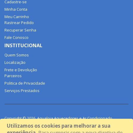
Cadastre-se
Minha Conta
Meu Carrinho
Rastrear Pedido
Recuperar Senha
Fale Conosco
INSTITUCIONAL
Quem Somos
Localização
Frete e Devolução
Parceiros
Politica de Privacidade
Serviços Prestados
Copyright © 2026. Aqualoja Aquecedores e Ar Condicionado.
Todos os direitos reservados.
Utilizamos os cookies para melhorar a sua
experiência.
Para cumprir com a nova diretiva de