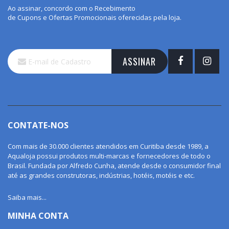
Ao assinar, concordo com o Recebimento
de Cupons e Ofertas Promocionais oferecidas pela loja.
Inscreva-
ASSINAR
se
na
nossa
Newsletter:
CONTATE-NOS
Com mais de 30.000 clientes atendidos em Curitiba desde 1989, a
Aqualoja possui produtos multi-marcas e fornecedores de todo o
Brasil. Fundada por Alfredo Cunha, atende desde o consumidor final
até as grandes construtoras, indústrias, hotéis, motéis e etc.
Saiba mais...
MINHA CONTA