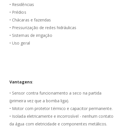
• Residências
Em
5x
de
R$284,40
sem juros
• Prédios
ou No Pix:
Em
6x
de
R$237,00
• Chácaras e fazendas
sem juros
ou No Pix:
• Pressurização de redes hidráulicas
• Sistemas de irrigação
• Uso geral
Os valores apresentados são apenas para consulta, o valor real da parcela será exibido no
fechamento do pedido.
Vantagens
:
• Sensor contra funcionamento a seco na partida
(primeira vez que a bomba liga).
• Motor com protetor térmico e capacitor permanente.
• Isolada eletricamente e incorrosível - nenhum contato
da água com eletricidade e componentes metálicos.