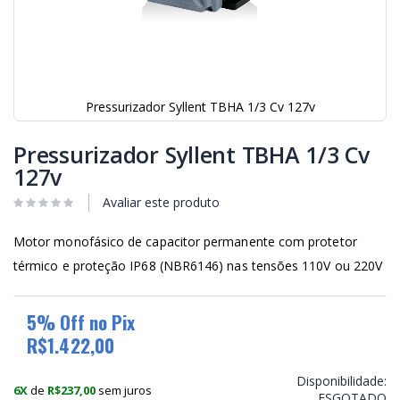
Pressurizador Syllent TBHA 1/3 Cv 127v
Saltar
para
Pressurizador Syllent TBHA 1/3 Cv
o
127v
início
da
Avaliar este produto
Galeria
de
Motor monofásico de capacitor permanente com protetor
imagens
térmico e proteção IP68 (NBR6146) nas tensões 110V ou 220V
5% Off no Pix
R$1.422,00
Disponibilidade:
6X
de
R$237,00
sem juros
ESGOTADO