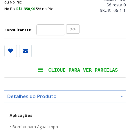
ou No Pix:
Só resta
0
No Pix
R$1.350,90
5% no
Pix
SKU
06-1-1
>>
Consultar CEP:
CLIQUE PARA VER PARCELAS
Em
1x
de
R$1.422,00
sem juros
ou No Pix:
Detalhes do Produto
Em
2x
de
R$711,00
sem juros
ou No Pix:
Em
3x
de
R$474,00
sem juros
Aplicações
:
ou No Pix:
Em
4x
de
R$355,50
sem juros
• Bomba para água limpa
ou No Pix: