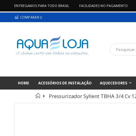
ENTREGAMOS PARA TODO BRASIL
FACILIDADES NO PAGAMENTO
Pular
COMPARAR (
)
para
o
conteúdo
Pesquisa
HOME
ACESSÓRIOS DE INSTALAÇÃO
AQUECEDORES
Início
Pressurizador Syllent TBHA 3/4 Cv 1
Pular
para
o
final
da
Galeria