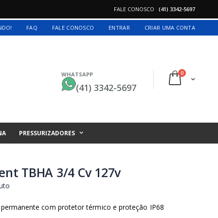
FALE CONOSCO
(41) 3342-5697
INDO!
FAQ
FALE CONOSCO
ENTRAR
CRIAR UMA CONTA
itens
0
WHATSAPP
Cart
(41) 3342-5697
NA
PRESSURIZADORES
lent TBHA 3/4 Cv 127v
uto
 permanente com protetor térmico e proteção IP68