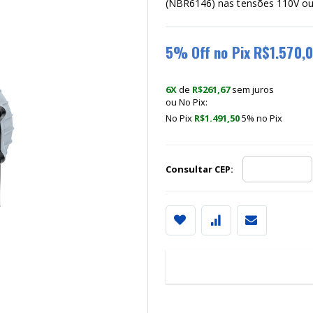
(NBR6146) nas tensões 110V o
5% Off no Pix R$1.570,
6X
de
R$261,67
sem juros
ou No Pix:
No Pix
R$1.491,50
5% no
Pix
Consultar CEP:
Em
1x
de
R$1.570,00
sem ju