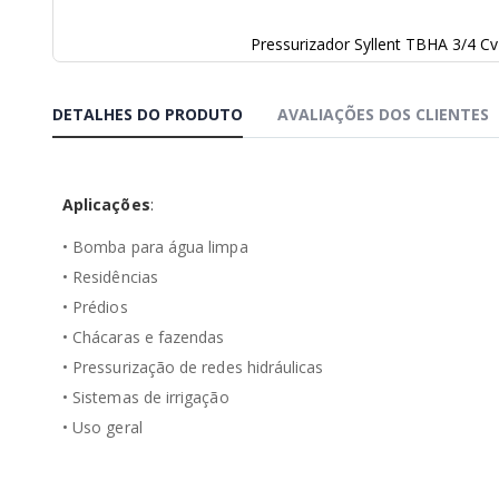
Pressurizador Syllent TBHA 3/4 Cv
Saltar
para
o
DETALHES DO PRODUTO
AVALIAÇÕES DOS CLIENTES
início
da
Galeria
de
Aplicações
:
imagens
• Bomba para água limpa
• Residências
• Prédios
• Chácaras e fazendas
• Pressurização de redes hidráulicas
• Sistemas de irrigação
• Uso geral