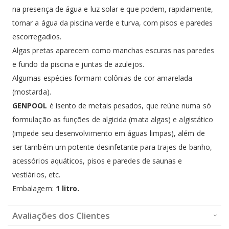
Em
4x
de
R$12,50
sem juros
na presença de água e luz solar e que podem, rapidamente,
ou No Pix:
tornar a água da piscina verde e turva, com pisos e paredes
Em
5x
de
R$10,00
sem juros
ou No Pix:
escorregadios.
Em
6x
de
R$8,33
sem juros
Algas pretas aparecem como manchas escuras nas paredes
ou No Pix:
e fundo da piscina e juntas de azulejos.
Algumas espécies formam colônias de cor amarelada
Os valores apresentados são apenas para consulta, o valor real da parcela será exibido no
(mostarda).
fechamento do pedido.
GENPOOL
é isento de metais pesados, que reúne numa só
formulação as funções de algicida (mata algas) e algistático
(impede seu desenvolvimento em águas limpas), além de
ser também um potente desinfetante para trajes de banho,
acessórios aquáticos, pisos e paredes de saunas e
vestiários, etc.
Embalagem:
1 litro.
Avaliações dos Clientes