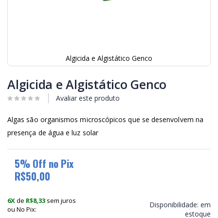
Algicida e Algistático Genco
Saltar
para
Algicida e Algistático Genco
o
início
Avaliar este produto
da
Galeria
Algas são organismos microscópicos que se desenvolvem na
de
presença de água e luz solar
imagens
5% Off no Pix
R$50,00
6X
de
R$8,33
sem juros
Disponibilidade:
em
ou No Pix:
estoque