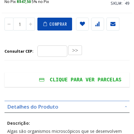
No Pix
R$47,50
5% no
Pix
SKU
49
COMPRAR
>>
Consultar CEP:
CLIQUE PARA VER PARCELAS
Em
1x
de
R$50,00
sem juros
ou No Pix:
Detalhes do Produto
Em
2x
de
R$25,00
sem juros
ou No Pix:
Em
3x
de
R$16,67
sem juros
Descrição:
ou No Pix:
Algas são organismos microscópicos que se desenvolvem