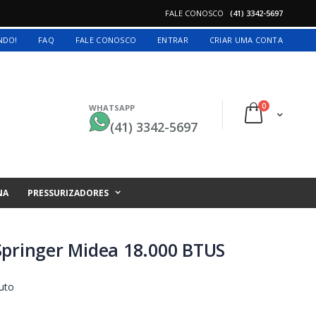
FALE CONOSCO
(41) 3342-5697
INDO!
FAQ
FALE CONOSCO
ENTRAR
CRIAR UMA CONTA
itens
0
WHATSAPP
Cart
(41) 3342-5697
NA
PRESSURIZADORES
Springer Midea 18.000 BTUS
uto