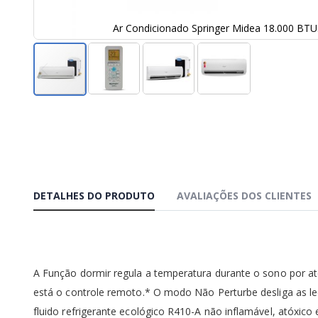
Ar Condicionado Springer Midea 18.000 BTU
Saltar
para
o
início
da
Galeria
de
imagens
DETALHES DO PRODUTO
AVALIAÇÕES DOS CLIENTES
A Função dormir regula a temperatura durante o sono por at
está o controle remoto.* O modo Não Perturbe desliga as le
fluido refrigerante ecológico R410-A não inflamável, atóxico