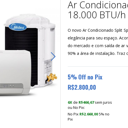
Ar Condiciona
18.000 BTU/h 
O novo Ar Condicionado Split Sp
elegância para seu espaço. Ac
do mercado e com saída de ar v
90% a área de instalação. Traz 
5% Off no Pix
R$2.800,00
6X
de
R$466,67
sem juros
ou No Pix:
No Pix
R$2.660,00
5% no
Pix