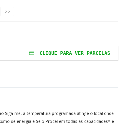
>>
pringer Midea 18.000 BTUS Quente e Frio
CLIQUE PARA VER PARCELAS
ros
ros
s
s
ão Siga-me, a temperatura programada atinge o local onde
nsumo de energia e Selo Procel em todas as capacidades* e
s