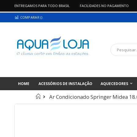
ENTREGAMOS PARA TODO BRASIL
FACILIDADES NO PAGAMENTO
Pular
COMPARAR (
)
para
o
conteúdo
Pesquisa
HOME
ACESSÓRIOS DE INSTALAÇÃO
AQUECEDORES
Início
Ar Condicionado Springer Midea 18
Pular
para
o
final
da
Galeria