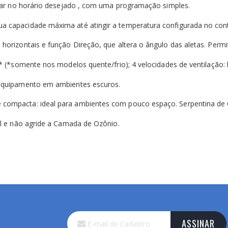
igar no horário desejado , com uma programação simples.
a capacidade máxima até atingir a temperatura configurada no con
horizontais e função Direção, que altera o ângulo das aletas. Perm
* (*somente nos modelos quente/frio); 4 velocidades de ventilação: 
 equipamento em ambientes escuros.
 compacta: ideal para ambientes com pouco espaço. Serpentina de 
el e não agride a Camada de Ozônio.
Inscreva-
ASSINAR
se