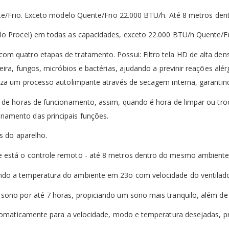
Em
6x
de
R$466,67
sem juro
ou No Pix:
ente/Frio. Exceto modelo Quente/Frio 22.000 BTU/h. Até 8 metros d
lo Procel) em todas as capacidades, exceto 22.000 BTU/h Quente/Fr
Os valores apresentados são apenas para consu
m quatro etapas de tratamento. Possui: Filtro tela HD de alta den
ira, fungos, micróbios e bactérias, ajudando a previnir reações alérg
iza um processo autolimpante através de secagem interna, garantind
 de horas de funcionamento, assim, quando é hora de limpar ou troca
namento das principais funções.
s do aparelho.
e está o controle remoto - até 8 metros dentro do mesmo ambiente
do a temperatura do ambiente em 23o com velocidade do ventilador
sono por até 7 horas, propiciando um sono mais tranquilo, além de
automaticamente para a velocidade, modo e temperatura desejadas,