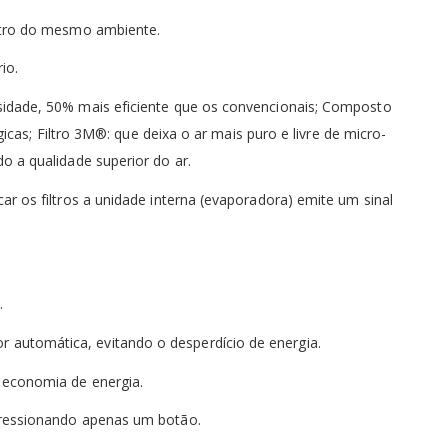
s
entro do mesmo ambiente.
io.
lta, o valor real da parcela será exibido no fechamento do pedido.
sidade, 50% mais eficiente que os convencionais; Composto
icas; Filtro 3M®: que deixa o ar mais puro e livre de micro-
o a qualidade superior do ar.
r os filtros a unidade interna (evaporadora) emite um sinal
.
 automática, evitando o desperdício de energia.
 economia de energia.
 pressionando apenas um botão.