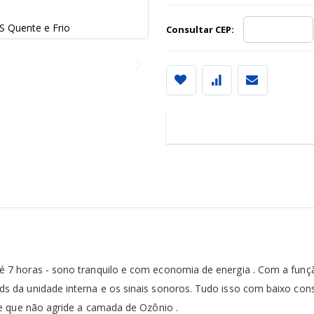
S Quente e Frio
Ar Condicionado S
Consultar CEP:
Em
1x
de
R$2.800,00
sem ju
ou No Pix:
Em
2x
de
R$1.400,00
sem ju
ou No Pix:
Em
3x
de
R$933,33
sem juro
ou No Pix:
Em
4x
de
R$700,00
sem juro
é 7 horas - sono tranquilo e com economia de energia . Com a funç
ou No Pix:
Em
5x
de
R$560,00
ds da unidade interna e os sinais sonoros. Tudo isso com baixo co
sem juro
ou No Pix:
 e que não agride a camada de Ozônio .