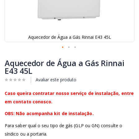
Aquecedor de Água a Gás Rinnai E43 45L
Saltar
para
Aquecedor de Água a Gás Rinnai
o
E43 45L
início
da
Avaliar este produto
Galeria
de
Caso queira contratar nosso serviço de instalação, entre
imagens
em contato conosco.
OBS: Não acompanha kit de instalação.
Para saber qual o seu tipo de gás (GLP ou GN) consulte o
síndico ou a portaria.