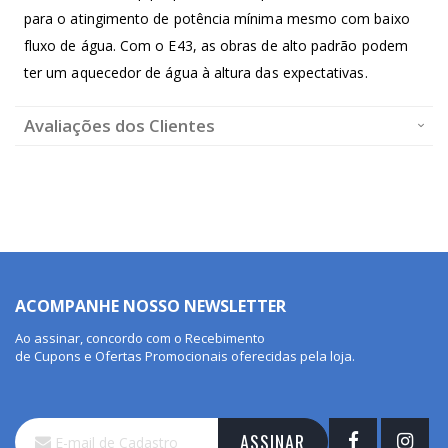
ou No Pix:
para o atingimento de potência mínima mesmo com baixo
fluxo de água. Com o E43, as obras de alto padrão podem
Os valores apresentados são apenas para consulta, o valor real da parcela será exibido no
ter um aquecedor de água à altura das expectativas.
fechamento do pedido.
Avaliações dos Clientes
ACOMPANHE NOSSO NEWSLETTER
Ao assinar, concordo com o Recebimento
de Cupons e Ofertas Promocionais oferecidas pela loja.
Inscreva-
ASSINAR
se