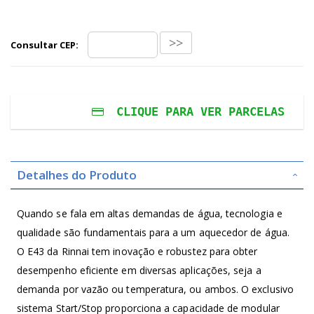
>>
Consultar CEP:
CLIQUE PARA VER PARCELAS
Em
1x
de
R$11.990,00
sem juros
ou No Pix:
Detalhes do Produto
Em
2x
de
R$5.995,00
sem juros
ou No Pix:
Em
3x
de
R$3.996,67
sem juros
Quando se fala em altas demandas de água, tecnologia e
ou No Pix:
qualidade são fundamentais para a um aquecedor de água.
Em
4x
de
R$2.997,50
sem juros
O E43 da Rinnai tem inovação e robustez para obter
ou No Pix:
desempenho eficiente em diversas aplicações, seja a
Em
5x
de
R$2.398,00
sem juros
ou No Pix:
demanda por vazão ou temperatura, ou ambos. O exclusivo
Em
6x
de
R$1.998,33
sem juros
sistema Start/Stop proporciona a capacidade de modular