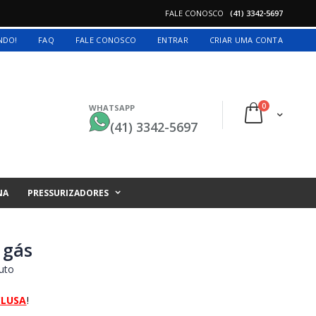
FALE CONOSCO
(41) 3342-5697
INDO!
FAQ
FALE CONOSCO
ENTRAR
CRIAR UMA CONTA
itens
0
WHATSAPP
Cart
(41) 3342-5697
NA
PRESSURIZADORES
 gás
uto
CLUSA
!