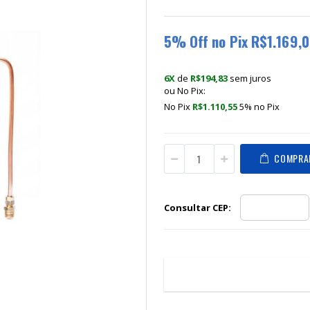
5% Off no Pix R$1.169,
6X
de
R$194,83
sem juros
ou No Pix:
No Pix
R$1.110,55
5% no
Pix
COMPRA
Consultar CEP:
Em
1x
de
R$1.169,00
sem ju