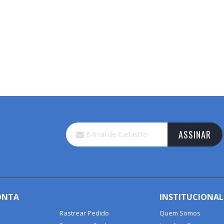
Inscreva-
ASSINAR
se
na
nossa
Newsletter:
ONTA
INSTITUCIONAL
Rastrear Pedido
Quem Somos