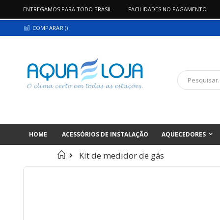
ENTREGAMOS PARA TODO BRASIL
FACILIDADES NO PAGAMENTO
Pular
COMPARAR (
)
para
o
conteúdo
Pesquisa
HOME
ACESSÓRIOS DE INSTALAÇÃO
AQUECEDORES
Home
Kit de medidor de gás
Pular
para
o
final
da
Galeria