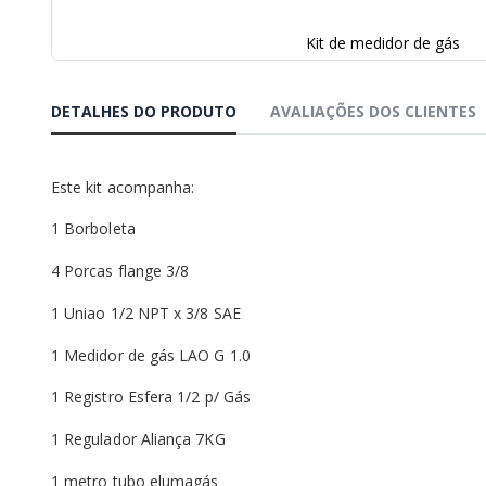
Kit de medidor de gás
Saltar
para
o
DETALHES DO PRODUTO
AVALIAÇÕES DOS CLIENTES
início
da
Galeria
Este kit acompanha:
de
imagens
1 Borboleta
4 Porcas flange 3/8
1 Uniao 1/2 NPT x 3/8 SAE
1 Medidor de gás LAO G 1.0
1 Registro Esfera 1/2 p/ Gás
1 Regulador Aliança 7KG
1 metro tubo elumagás